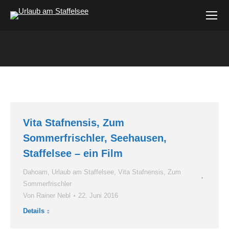
Vita Stafnensis, Zum
Sommerfrischler, Seehausen,
Staffelsee – ein Film
Dahoam
,
Urlaub am Staffelsee
,
Vita Stafnensis
,
Zum
Sommerfrischler
Von
Rainer Nebl
22. Juni 2016
Details