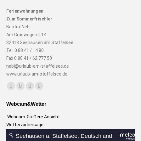
Ferienwohnungen
Zum Sommerfrischler
Beatrix Nebl
Am Graswegerer 14
82418 Seehausen am Staffelsee
Tel. 0 88 41 / 14 80
Fax 0 88 41 / 62 777 50
nebl@urlaub-am-staffelsee.de
www.urlaub-am-staffelsee.de
Finden Sie uns auf:
Facebook
Instagram
E-
Website
page
page
Mail
page
Webcam&Wetter
opens
opens
page
opens
in
in
opens
in
Webcam-Größere Ansicht
new
new
in
new
Wettervorhersage
window
window
new
window
window