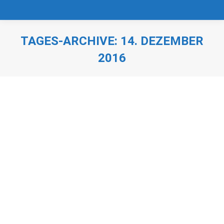
TAGES-ARCHIVE:
14. DEZEMBER
2016
Sie befinden sich hier:
Weihnachtsbrief 2016
Jahresbriefe
,
Weihnachten
Von
Rainer Nebl
14. Dezember 2016
Weihnachtsbrief 2016 Bitte anklicken: „S´werd scho
wieda ruhiga werd´n, wenn de staade Zeit vorbei is´!“