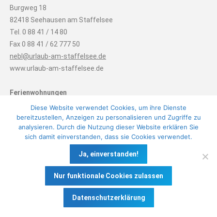
Burgweg 18
82418 Seehausen am Staffelsee
Tel. 0 88 41 / 14 80
Fax 0 88 41 / 62 777 50
nebl@urlaub-am-staffelsee.de
www.urlaub-am-staffelsee.de
Ferienwohnungen
Zum Sommerfrischler
Diese Website verwendet Cookies, um ihre Dienste
Beatrix Nebl
bereitzustellen, Anzeigen zu personalisieren und Zugriffe zu
analysieren. Durch die Nutzung dieser Website erklären Sie
Am Graswegerer 14
sich damit einverstanden, dass sie Cookies verwendet.
82418 Seehausen am Staffelsee
Tel. 0 88 41 / 14 80
Ja, einverstanden!
Fax 0 88 41 / 62 777 50
Nur funktionale Cookies zulassen
nebl@urlaub-am-staffelsee.de
www.urlaub-am-staffelsee.de
Datenschutzerklärung
Finden Sie uns auf:
Facebook
Instagram
E-
Website