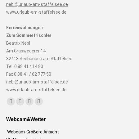
nebl@urlaub-am-staffelsee.de
www.urlaub-am-staffelsee.de
Ferienwohnungen
Zum Sommerfrischler
Beatrix Nebl
Am Graswegerer 14
82418 Seehausen am Staffelsee
Tel. 0 88 41 / 14 80
Fax 0 88 41 / 62 777 50
nebl@urlaub-am-staffelsee.de
www.urlaub-am-staffelsee.de
Finden Sie uns auf:
Facebook
Instagram
E-
Website
page
page
Mail
page
Webcam&Wetter
opens
opens
page
opens
in
in
opens
in
Webcam-Größere Ansicht
new
new
in
new