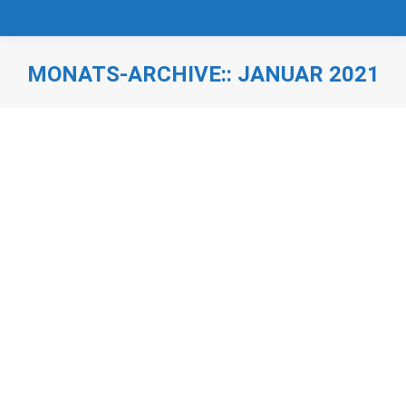
MONATS-ARCHIVE::
JANUAR 2021
Sie befinden sich hier:
Urlaub am Staffelsee –
Winterwunderland
Dahoam
,
Urlaub am Staffelsee
,
Vita Stafnensis
,
Winter
,
Zum Sommerfrischler
Von
Rainer Nebl
14. Januar 2021
Winterwunderland…Urlaub am Staffelsee…