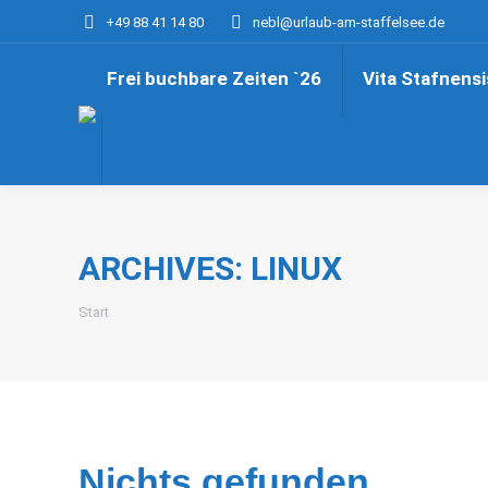
+49 88 41 14 80
nebl@urlaub-am-staffelsee.de
Frei buchbare Zeiten `26
Vita Stafnensi
ARCHIVES:
LINUX
Sie befinden sich hier:
Start
Nichts gefunden