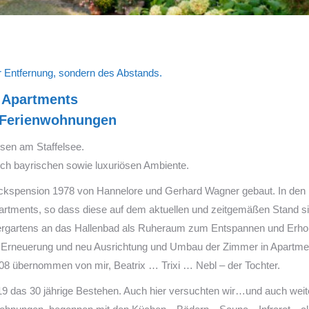
r Entfernung, sondern des Abstands.
e Apartments
 Ferienwohnungen
usen am Staffelsee.
ich bayrischen sowie luxuriösen Ambiente.
tückspension 1978 von Hannelore und Gerhard Wagner gebaut. In den 
partments, so dass diese auf dem aktuellen und zeitgemäßen Stand s
tergartens an das Hallenbad als Ruheraum zum Entspannen und Erho
rneuerung und neu Ausrichtung und Umbau der Zimmer in Apartments
008 übernommen von mir, Beatrix … Trixi … Nebl – der Tochter.
019 das 30 jährige Bestehen. Auch hier versuchten wir…und auch we