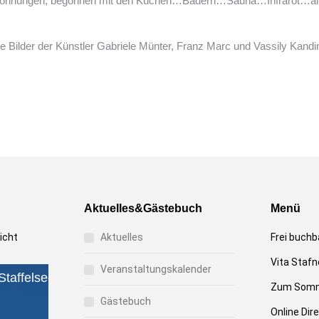
e Wohnungen, begonnen mit den Küchen…Bädern…Sauna…Infrarot…alle
 Bilder der Künstler Gabriele Münter, Franz Marc und Vassily Kandi
Aktuelles&Gästebuch
Menü
icht
Aktuelles
Frei buchb
Vita Stafn
Veranstaltungskalender
Zum Somm
Gästebuch
Online Di