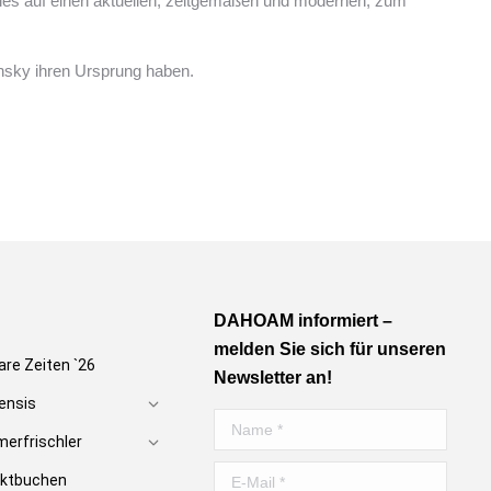
s auf einen aktuellen, zeitgemäßen und modernen, zum
nsky ihren Ursprung haben.
DAHOAM informiert –
melden Sie sich für unseren
are Zeiten `26
Newsletter an!
ensis
Name *
erfrischler
E-Mail *
rektbuchen