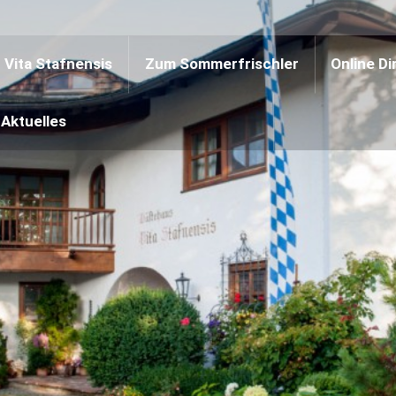
Vita Stafnensis
Zum Sommerfrischler
Online D
Aktuelles