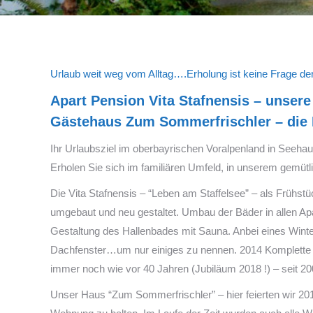
Urlaub weit weg vom Alltag….Erholung ist keine Frage de
Apart Pension Vita Stafnensis – unser
Gästehaus Zum Sommerfrischler – die
Ihr Urlaubsziel im oberbayrischen Voralpenland in Seeha
Erholen Sie sich im familiären Umfeld, in unserem gemütl
Die Vita Stafnensis – “Leben am Staffelsee” – als Frühs
umgebaut und neu gestaltet. Umbau der Bäder in allen A
Gestaltung des Hallenbades mit Sauna. Anbei eines Win
Dachfenster…um nur einiges zu nennen. 2014 Komplette E
immer noch wie vor 40 Jahren (Jubiläum 2018 !) – seit 2
Unser Haus “Zum Sommerfrischler” – hier feierten wir 2