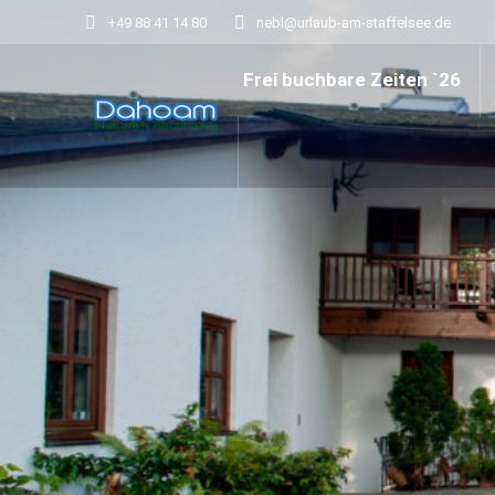
+49 88 41 14 80
nebl@urlaub-am-staffelsee.de
Frei buchbare Zeiten `26