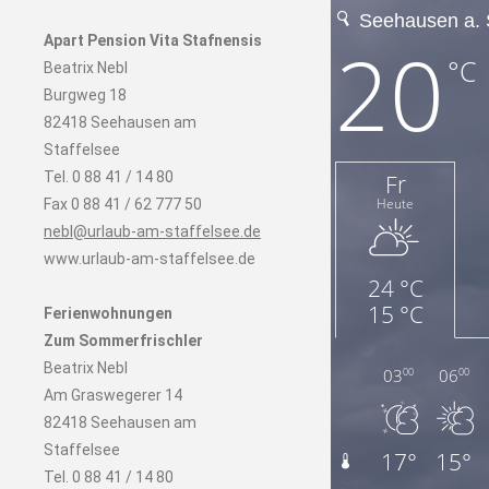
Apart Pension Vita Stafnensis
Beatrix Nebl
Burgweg 18
82418 Seehausen am
Staffelsee
Tel. 0 88 41 / 14 80
Fax 0 88 41 / 62 777 50
nebl@urlaub-am-staffelsee.de
www.urlaub-am-staffelsee.de
Ferienwohnungen
Zum Sommerfrischler
Beatrix Nebl
Am Graswegerer 14
82418 Seehausen am
Staffelsee
Tel. 0 88 41 / 14 80