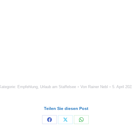
Kategorie:
Empfehlung
,
Urlaub am Staffelsee
Von
Rainer Nebl
5. April 202
Teilen Sie diesen Post
Share
Share
Share