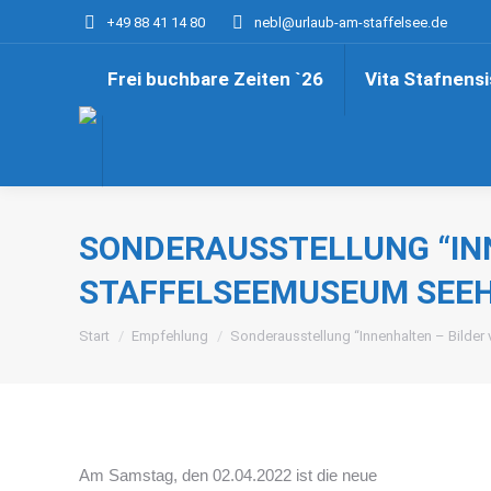
+49 88 41 14 80
nebl@urlaub-am-staffelsee.de
Frei buchbare Zeiten `26
Vita Stafnensi
SONDERAUSSTELLUNG “INN
STAFFELSEEMUSEUM SEE
Sie befinden sich hier:
Start
Empfehlung
Sonderausstellung “Innenhalten – Bilde
Am Samstag, den 02.04.2022 ist die neue