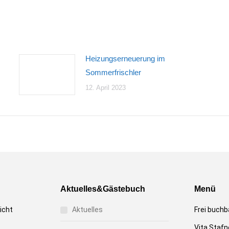
on
on
on
Facebook
X
WhatsApp
Heizungserneuerung im
Sommerfrischler
12. April 2023
Aktuelles&Gästebuch
Menü
icht
Aktuelles
Frei buchb
Vita Stafn