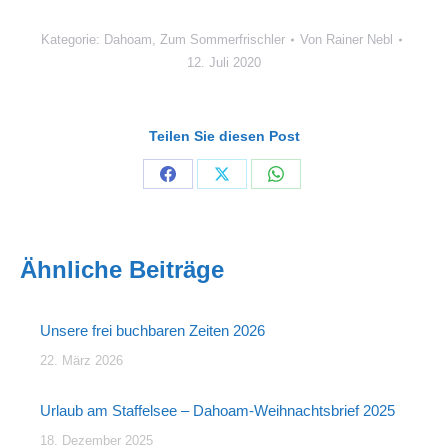
Kategorie:
Dahoam
,
Zum Sommerfrischler
Von
Rainer Nebl
12. Juli 2020
Teilen Sie diesen Post
Share
Share
Share
on
on
on
Facebook
X
WhatsApp
Ähnliche Beiträge
Unsere frei buchbaren Zeiten 2026
22. März 2026
Urlaub am Staffelsee – Dahoam-Weihnachtsbrief 2025
18. Dezember 2025