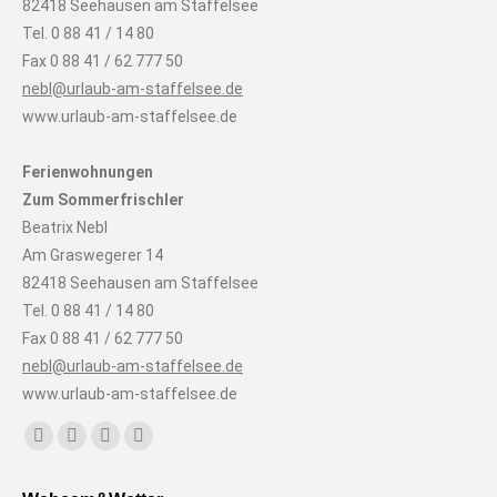
82418 Seehausen am Staffelsee
Tel. 0 88 41 / 14 80
Fax 0 88 41 / 62 777 50
nebl@urlaub-am-staffelsee.de
www.urlaub-am-staffelsee.de
Ferienwohnungen
Zum Sommerfrischler
Beatrix Nebl
Am Graswegerer 14
82418 Seehausen am Staffelsee
Tel. 0 88 41 / 14 80
Fax 0 88 41 / 62 777 50
nebl@urlaub-am-staffelsee.de
www.urlaub-am-staffelsee.de
Finden Sie uns auf:
Facebook
Instagram
E-
Website
page
page
Mail
page