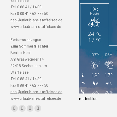
Staffelsee
Tel. 0 88 41 / 14 80
Fax 0 88 41 / 62 777 50
nebl@urlaub-am-staffelsee.de
www.urlaub-am-staffelsee.de
Ferienwohnungen
Zum Sommerfrischler
Beatrix Nebl
Am Graswegerer 14
82418 Seehausen am
Staffelsee
Tel. 0 88 41 / 14 80
Fax 0 88 41 / 62 777 50
nebl@urlaub-am-staffelsee.de
www.urlaub-am-staffelsee.de
meteoblue
Finden Sie uns auf:
Facebook
Instagram
E-
Website