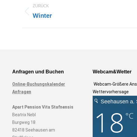
Album-
ZURÜCK
Navigation
Winter
Vorheriges
Album:
Anfragen und Buchen
Webcam&Wetter
Online-Buchungskalender
Webcam-Größere Ans
Anfragen
Wettervorhersage
Apart Pension Vita Stafnensis
Beatrix Nebl
Burgweg 18
82418 Seehausen am